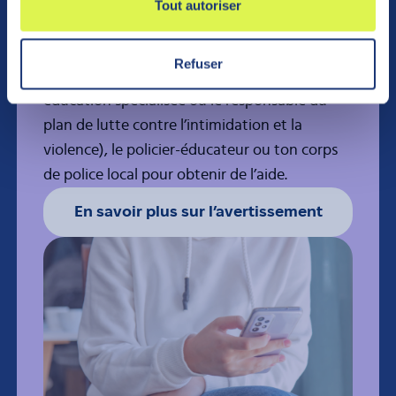
s’aggrave ou que tu deviens inquiet pour ta
Tout autoriser
sécurité, c’est très important que tu prennes
contact avec un intervenant de ton école (ex.
Refuser
: un psychoéducateur, un technicien en
éducation spécialisée ou le responsable du
plan de lutte contre l’intimidation et la
violence), le policier-éducateur ou ton corps
de police local pour obtenir de l’aide.
En savoir plus sur l’avertissement