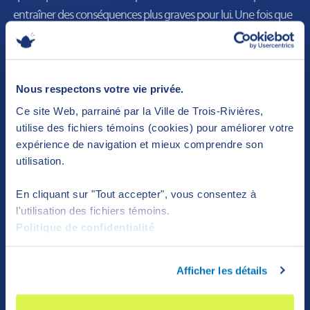
entraîner des conséquences plus graves pour lui. Une fois que
tu lui as transmis le lien d’avertissement, je te suggère de faire
une capture d’écran et de quitter ensuite la discussion.
Nous respectons votre vie privée.
Ce site Web, parrainé par la Ville de Trois-Rivières,
utilise des fichiers témoins (cookies) pour améliorer votre
expérience de navigation et mieux comprendre son
utilisation.
En cliquant sur "Tout accepter", vous consentez à
Il est important de savoir que les policiers ne
l'utilisation des fichiers témoins.
seront pas au courant que tu as transmis cet
Politique de confidentialité
avertissement et qu’ils ne surveilleront pas tes
communications ou celles de l’auteur
Afficher les détails
d’intimidation ou de cyberintimidation.
Donc, si jamais la situation se poursuit,