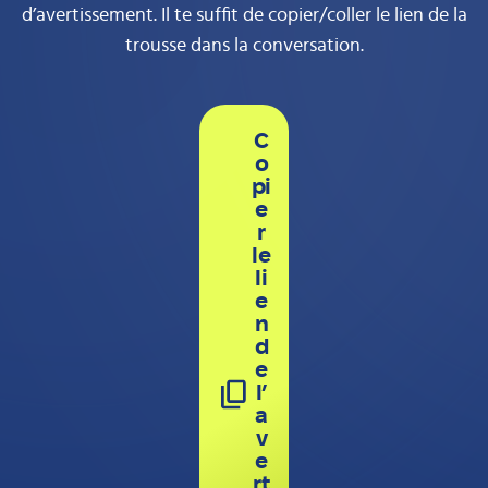
d’avertissement. Il te suffit de copier/coller le lien de la
trousse dans la conversation.
C
o
pi
e
r
le
li
e
n
d
e
l’
a
v
e
rt